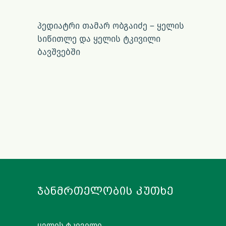
პედიატრი თამარ ობგაიძე – ყელის
სიწითლე და ყელის ტკივილი
ბავშვებში
ᲯᲐᲜᲛᲠᲗᲔᲚᲝᲑᲘᲡ ᲙᲣᲗᲮᲔ
ყელის ტკივილი