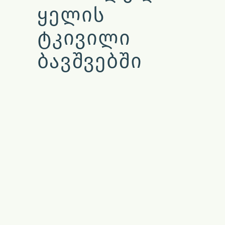
ᲧᲔᲚᲘᲡ
ᲢᲙᲘᲕᲘᲚᲘ
ᲑᲐᲕᲨᲕᲔᲑᲨᲘ