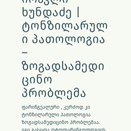
ᲮᲣᲜᲓᲐᲫᲔ |
ᲢᲝᲜᲖᲘᲚᲐᲠᲣᲚ
Ი ᲞᲐᲗᲝᲚᲝᲒᲘᲐ
–
ᲖᲝᲒᲐᲓᲡᲐᲛᲔᲓᲘ
ᲪᲘᲜᲝ
ᲞᲠᲝᲑᲚᲔᲛᲐ
ფარინგეალური , კერძოდ კი
ტონზილარული პათოლოგია
ზოგადსამედიცინო პრობლემაა.
იგი გასცდა ოტოლარინგოლოგიის