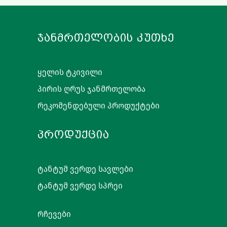
ᲯᲐᲜᲛᲠᲗᲔᲚᲝᲑᲘᲡ ᲙᲣᲗᲮᲔ
ყელის ტკივილი
პირის ღრუს ჯანმრთელობა
რეკომენდებული პროდუქტები
ᲞᲠᲝᲓᲣᲥᲪᲘᲐ
ტანტუმ ვერდე სავლები
ტანტუმ ვერდე სპრეი
რჩევები